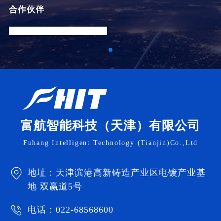
合作伙伴
公司秉承专业、专心、专注的管理理念，以“质量为
本，信誉至上，与时俱进，共铸辉煌”的经营宗旨
与“人无我有，人有我优，人优我新，人新我早，人
早我变”的差异化经营战略。以诚信、创新携手客户
富航智能科技（天津）有限公司
共同创造价值、为员工创造机会、为企业打造实
Fuhang Intelligent Technology (Tianjin)Co.,Ltd
力、为社会谋求和谐。我公司具备模具、精密机
加、钣金冲压、压铸、抛光、喷砂、拉丝、电镀、
地址：天津滨港高新铸造产业区电镀产业基
局部镀、电泳喷涂、蚀刻、阳极氧化、激光雕刻、
地 双赢道5号
镭射焊接、热处理、載帶包裝等完整产业链条，引
进多条国内外先进电镀生产流水线，具备挂镀、滚
电话：022-68568600
镀、连续镀等多种金属表面处理能力，可为多种行