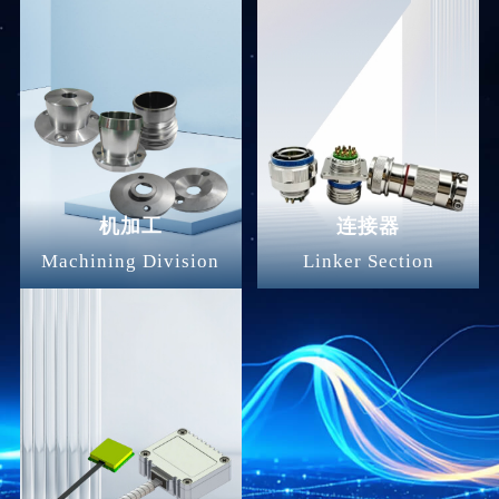
机加工
连接器
Machining Division
Linker Section