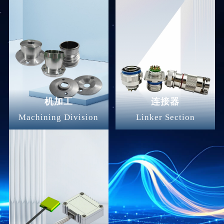
机加工
连接器
Machining Division
Linker Section