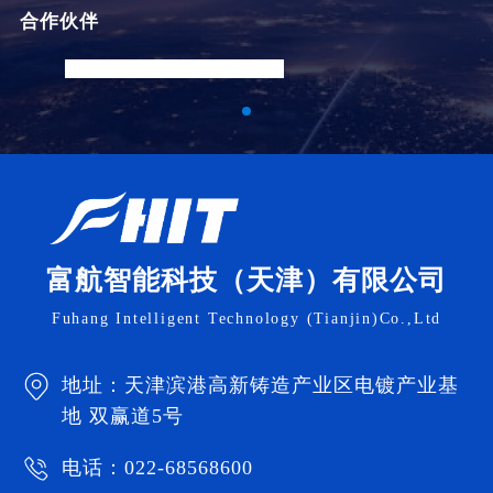
合作伙伴
公司秉承专业、专心、专注的管理理念，以“质量为
本，信誉至上，与时俱进，共铸辉煌”的经营宗旨
与“人无我有，人有我优，人优我新，人新我早，人
早我变”的差异化经营战略。以诚信、创新携手客户
富航智能科技（天津）有限公司
共同创造价值、为员工创造机会、为企业打造实
Fuhang Intelligent Technology (Tianjin)Co.,Ltd
力、为社会谋求和谐。我公司具备模具、精密机
加、钣金冲压、压铸、抛光、喷砂、拉丝、电镀、
地址：天津滨港高新铸造产业区电镀产业基
局部镀、电泳喷涂、蚀刻、阳极氧化、激光雕刻、
地 双赢道5号
镭射焊接、热处理、載帶包裝等完整产业链条，引
进多条国内外先进电镀生产流水线，具备挂镀、滚
电话：022-68568600
镀、连续镀等多种金属表面处理能力，可为多种行